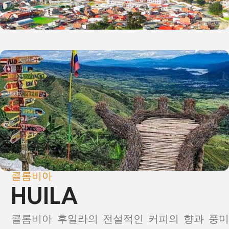
콜롬비아
HUILA
콜롬비아 후일라의 전설적인 커피의 향과 풍미