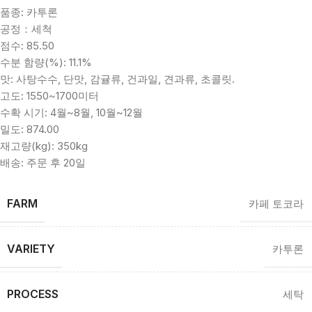
품종: 카투론
공정：세척
점수: 85.50
수분 함량(%): 11.1%
맛: 사탕수수, 단맛, 감귤류, 건과일, 견과류, 초콜릿.
고도: 1550~1700미터
수확 시기: 4월~8월, 10월~12월
밀도: 874.00
재고량(kg): 350kg
배송: 주문 후 20일
FARM
카페 토코라
VARIETY
카투론
PROCESS
세탁