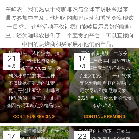
2025年哥伦比亚咖啡
新的天然实验室
在鲜农，我们热衷于将咖啡农与全球市场联系起来，
种植者面临的挑战
Mariella Molina
通过参加中国及其他地区的咖啡活动和博览会实现这
Mariella Molina
哥伦比亚已成为全球咖啡
一目标。 这些活动不仅让我们能够展示最好的咖啡
基因进化的核心地带之
哥伦比亚作为世界上最大
豆，还为咖啡农提供了一个宝贵的平台，可以直接向
一。近年来，该国在发掘
的咖啡生产国之一，该国
中国的烘焙商和买家展示他们的产品。
和培育珍稀咖啡品种方面
的咖啡种植者在 2025 年将
持续领先。从粉波旁、辣
面临诸多挑战。气候变
21
17
椒波旁、卡杜拉奇洛索，
化、生产成本和国际市场
COFFEE
10 月
3 月
到初露锋芒的Aruzzi等一系
波动等因素给该行业带来
COFFEE
动态发酵对咖啡品质
列风味卓绝的本土品种，
了重大挑战。 （一）气候
Finca La Reserva：拉
的影响
不仅惊艳杯测师的味蕾，
变化对咖啡种植的影响 1.
维亚庄园
更让哥伦比亚站上咖啡育
厄尔尼诺和拉尼娜现象 -
Mariella Molina
种创新的世界前沿，正用
2025 年，哥伦比亚的气候
Mariella Molina
几十年前，我们所知道的
基因密码重新定义精品咖...
仍然难以...
拉维亚庄园位于哥伦比亚
传统咖啡处理法主要有水
咖啡种植的中心地带，凝
洗、蜜处理和日晒。几年
CONTINUE READING
CONTINUE READING
聚着一个深耕咖啡领域的
前，由于在科技发展和渴
家庭的激情和传承。作为
望创新的推动下，开始出
17
23
第三代咖啡种植者，
现有受控发酵和动态发酵