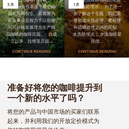
3 月
1 月
Marlon引领着这个最初由
的实验处理法。 为了进一
朋友共同创立、后发展为
步了解这个主题，我们需
家族事业且致力于以创新
要知道水洗处理、蜜处理
与可持续发展理念生产精
和日晒处理之间的区别。
品咖啡的咖啡庄园。 自成
水洗处理法： 水洗咖啡是
立以来，拉维亚庄园...
指使...
CONTINUE READING
CONTINUE READING
准备好将您的咖啡提升到
一个新的水平了吗？
将您的产品与中国市场的买家们联系
起来，并利用我们的开放定价模式为