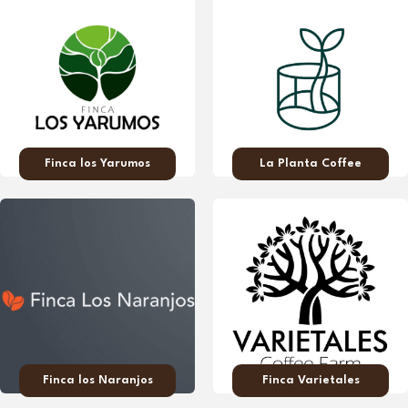
Finca los Yarumos
La Planta Coffee
Finca los Naranjos
Finca Varietales