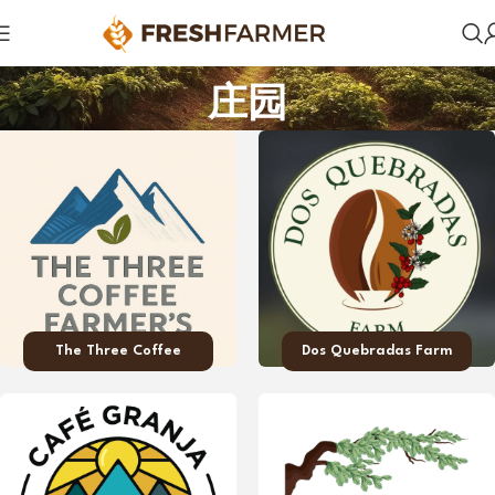
庄园
The Three Coffee
Dos Quebradas Farm