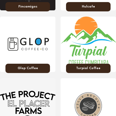
Fincamigos
Hulcafe
Glop Coffee
Turpial Coffee