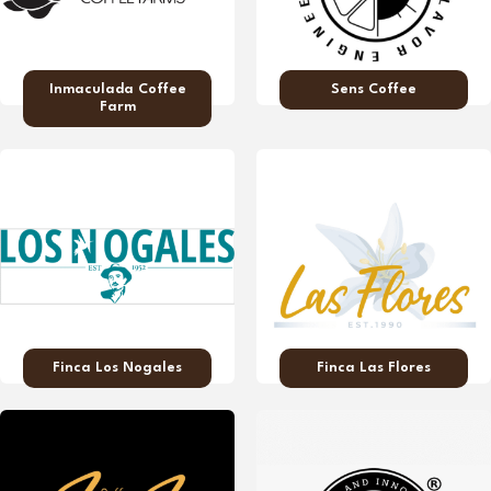
Inmaculada Coffee
Sens Coffee
Farm
Finca Los Nogales
Finca Las Flores