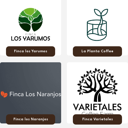
Finca los Yarumos
La Planta Coffee
Finca los Naranjos
Finca Varietales