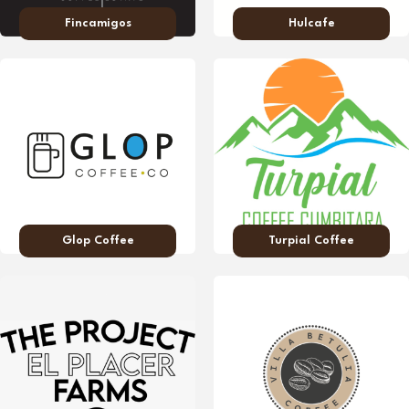
Fincamigos
Hulcafe
Glop Coffee
Turpial Coffee