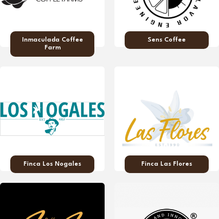
Inmaculada Coffee
Sens Coffee
Farm
Finca Los Nogales
Finca Las Flores