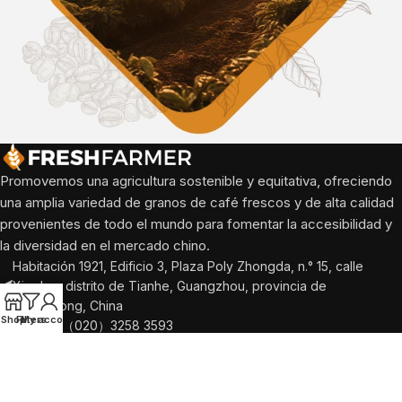
Promovemos una agricultura sostenible y equitativa, ofreciendo
una amplia variedad de granos de café frescos y de alta calidad
provenientes de todo el mundo para fomentar la accesibilidad y
la diversidad en el mercado chino.
Habitación 1921, Edificio 3, Plaza Poly Zhongda, n.° 15, calle
Xing'an, distrito de Tianhe, Guangzhou, provincia de
Guangdong, China
Shop
Filters
My account
Tel: +86（020）3258 3593
Correo electrónico: info@freshfarmer.com
PUBLICACIONES RECIENTES