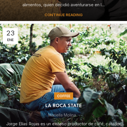
alimentos, quien decidió aventurarse en l...
CONTINUE READING
23
ENE
COFFEE
LA ROCA STATE
Mariella Molina
Jorge Elías Rojas es un exitoso productor de café, catador