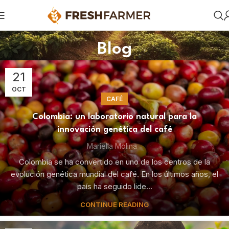
Blog
21
OCT
CAFÉ
Colombia: un laboratorio natural para la
innovación genética del café
Mariella Molina
Colombia se ha convertido en uno de los centros de la
evolución genética mundial del café. En los últimos años, el
país ha seguido lide...
CONTINUE READING