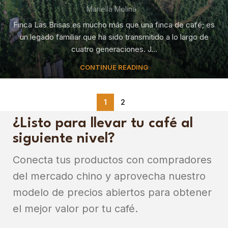
Mariella Molina
Finca Las Brisas es mucho más que una finca de café; es
un legado familiar que ha sido transmitido a lo largo de
cuatro generaciones. J...
CONTINUE READING
1
2
¿Listo para llevar tu café al
siguiente nivel?
Conecta tus productos con compradores
del mercado chino y aprovecha nuestro
modelo de precios abiertos para obtener
el mejor valor por tu café.