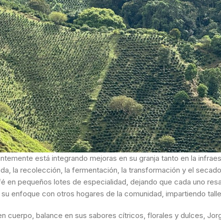
antemente está integrando mejoras en su granja tanto en la infrae
da, la recolección, la fermentación, la transformación y el seca
afé en pequeños lotes de especialidad, dejando que cada uno resa
u enfoque con otros hogares de la comunidad, impartiendo taller
en cuerpo, balance en sus sabores cítricos, florales y dulces, Jo