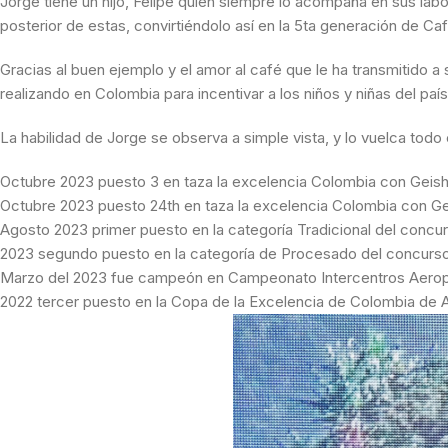
Jorge tiene un hijo, Felipe quien siempre lo acompaña en sus lab
posterior de estas, convirtiéndolo así en la 5ta generación de Cafi
Gracias al buen ejemplo y el amor al café que le ha transmitido a
realizando en Colombia para incentivar a los niños y niñas del paí
La habilidad de Jorge se observa a simple vista, y lo vuelca todo
Octubre 2023 puesto 3 en taza la excelencia Colombia con Geisha
Octubre 2023 puesto 24th en taza la excelencia Colombia con Geis
Agosto 2023 primer puesto en la categoría Tradicional del conc
2023 segundo puesto en la categoría de Procesado del concurs
Marzo del 2023 fue campeón en Campeonato Intercentros Aerop
2022 tercer puesto en la Copa de la Excelencia de Colombia de