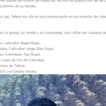
ores diarias de tostion de muestras, lectura de grados brix de la
cultores de su familia.
 su hijo, Felipe hoy día se esta involucrando en los eventos de ca
s.
 en su granja, su familia y su comunidad, sus cafés han causado s
, caficultor Ángel Rojas.
ha, Caficultor Jorge Elías Rojas.
urso Colombian Top Roast.
o Copa de Oro de Colombia.
ress de Tolima.
 ACE con Geisha Honey.