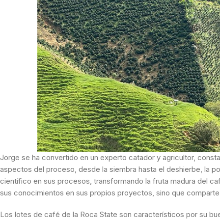
Jorge se ha convertido en un experto catador y agricultor, const
aspectos del proceso, desde la siembra hasta el deshierbe, la po
científico en sus procesos, transformando la fruta madura del c
sus conocimientos en sus propios proyectos, sino que comparte s
Los lotes de café de la Roca State son característicos por su bu