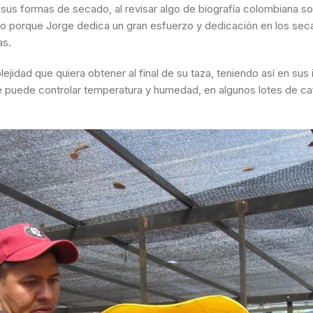
sus formas de secado, al revisar algo de biografía colombiana so
dido porque Jorge dedica un gran esfuerzo y dedicación en los se
as.
idad que quiera obtener al final de su taza, teniendo así en sus
puede controlar temperatura y humedad, en algunos lotes de ca