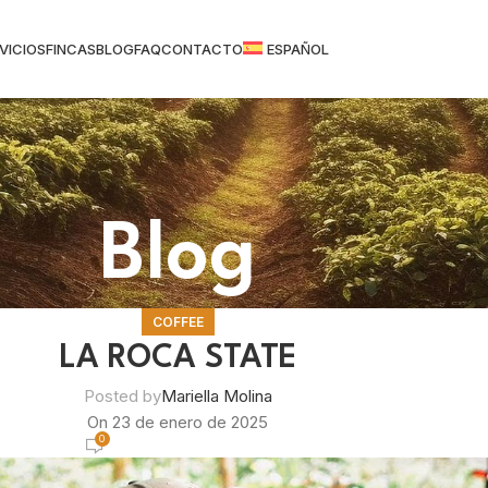
VICIOS
FINCAS
BLOG
FAQ
CONTACTO
ESPAÑOL
Blog
COFFEE
LA ROCA STATE
Posted by
Mariella Molina
On 23 de enero de 2025
0