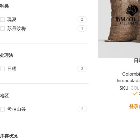
种类
瑰夏
2
苏丹汝梅
1
处理法
日
日晒
3
Colomb
Inmaculad
SKU:
COL
地区
登录
考拉山谷
3
库存状况