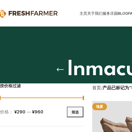
主页
关于我们
服务
庄园
BLOG
F
Inmac
按价格过滤
首页
产品已标记为“Inm
瑰夏
价格：
¥290
—
¥960
筛选