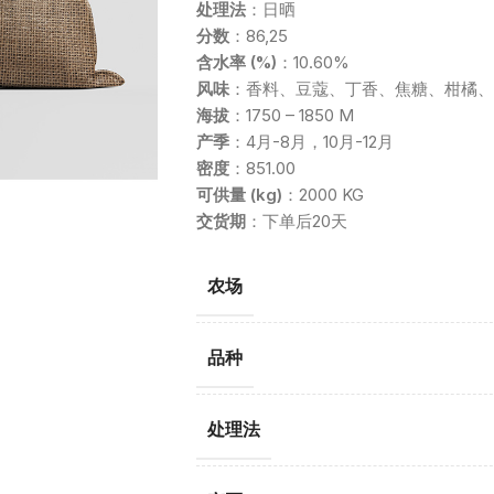
处理法
：日晒
分数
：86,25
含水率 (%)
：10.60%
风味
：香料、豆蔻、丁香、焦糖、柑橘、
海拔
：1750 – 1850 M
产季
：4月-8月，10月-12月
密度
：851.00
可供量 (kg)
：2000 KG
交货期
：下单后20天
农场
品种
处理法