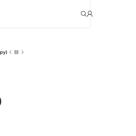
py)
)