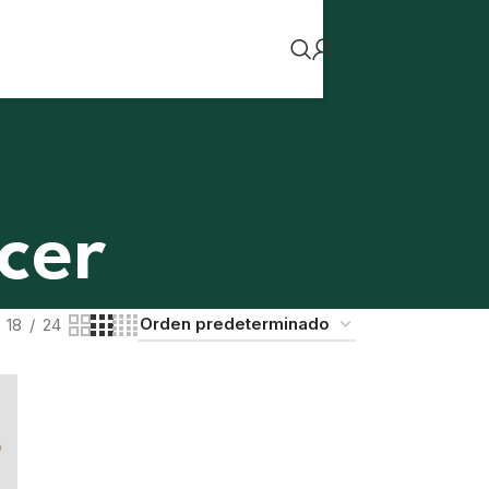
cer
18
24