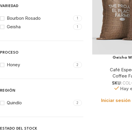
VARIEDAD
Bourbon Rosado
1
Geisha
1
PROCESO
Geisha W
Honey
2
Café Espec
Coffee Fa
SKU:
COL-
Hay e
REGIÓN
Iniciar sesión
Quindío
2
ESTADO DEL STOCK