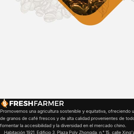
Promovemos una agricultura sostenible y equitativa, ofreciendo 
de granos de café frescos y de alta calidad provenientes de tod
fomentar la accesibilidad y la diversidad en el mercado chino.
Habitación 1921, Edificio 3, Plaza Poly Zhongda, n.° 15, calle Xing'