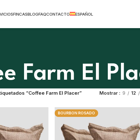
VICIOS
FINCAS
BLOG
FAQ
CONTACTO
ESPAÑOL
ee Farm El Pla
tiquetados “Coffee Farm El Placer”
Mostrar
9
12
BOURBON ROSADO