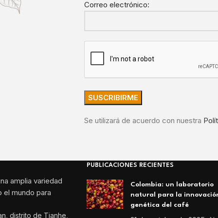
Correo electrónico:
Se utilizará de acuerdo con nuestra
Polí
PUBLICACIONES RECIENTES
una amplia variedad
Colombia: un laboratorio
o el mundo para
natural para la innovació
genética del café
an, distrito de Tianhe,